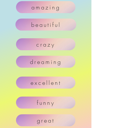
amazing
beautiful
crazy
dreaming
excellent
funny
great